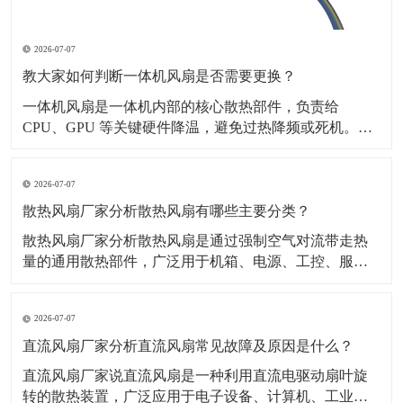
2026-07-07
教大家如何判断一体机风扇是否需要更换？
一体机风扇是一体机内部的核心散热部件，负责给
CPU、GPU 等关键硬件降温，避免过热降频或死机。​下
面就教大家如何判断一体机风扇是否需要更换？一、听
声音嗡嗡 / 哒哒 / 刮擦声风扇轴承坏了、叶片变形，开机
2026-07-07
就响，越转越响。转速忽快忽慢、异响间歇性电机老
化、供电不稳。完全没声音，但电脑巨烫风扇卡死不
散热风扇厂家分析散热风扇有哪些主要分类？
散热风扇厂家分析散热风扇是通过强制空气对流带走热
量的通用散热部件，广泛用于机箱、电源、工控、服务
器、家电、新能源设备等。​一、主要分类按结构轴流风
扇：风量大、风压一般，适合通风散热离心风扇（鼓风
2026-07-07
机）：风压高、风量小，适合狭小空间、风道散热按尺
寸2510、4010、6015、8025、9225、120
直流风扇厂家分析直流风扇常见故障及原因是什么？
直流风扇厂家说直流风扇是一种利用直流电驱动扇叶旋
转的散热装置，广泛应用于电子设备、计算机、工业机