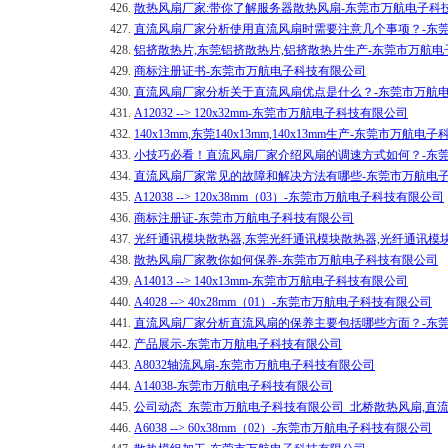
426.
散热风扇厂家:带你了解服务器散热风扇-东莞市万航电子科
427.
直流风扇厂家分析使用直流风扇时需要注意几个事项？-东
428.
铝挤散热片,东莞铝挤散热片,铝挤散热片生产-东莞市万航
429.
商标注册证书-东莞市万航电子科技有限公司
430.
直流风扇厂家分析关于直流风扇优点是什么？-东莞市万航
431.
A12032 --> 120x32mm-东莞市万航电子科技有限公司
432.
140x13mm,东莞140x13mm,140x13mm生产-东莞市万航
433.
小技巧必看！直流风扇厂家介绍风扇的调速方式如何？-东
434.
直流风扇厂家常见的故障和解决方法有哪些-东莞市万航电
435.
A12038 --> 120x38mm（03）-东莞市万航电子科技有限公司
436.
商标注册证-东莞市万航电子科技有限公司
437.
光纤通讯模块散热器,东莞光纤通讯模块散热器,光纤通讯模
438.
散热风扇厂家教你如何保养-东莞市万航电子科技有限公司
439.
A14013 --> 140x13mm-东莞市万航电子科技有限公司
440.
A4028 --> 40x28mm（01）-东莞市万航电子科技有限公司
441.
直流风扇厂家分析直流风扇的保养主要包括哪些方面？-东
442.
产品展示-东莞市万航电子科技有限公司
443.
A8032轴流风扇-东莞市万航电子科技有限公司
444.
A14038-东莞市万航电子科技有限公司
445.
公司动态_东莞市万航电子科技有限公司_北桥散热风扇,直
446.
A6038 --> 60x38mm（02）-东莞市万航电子科技有限公司