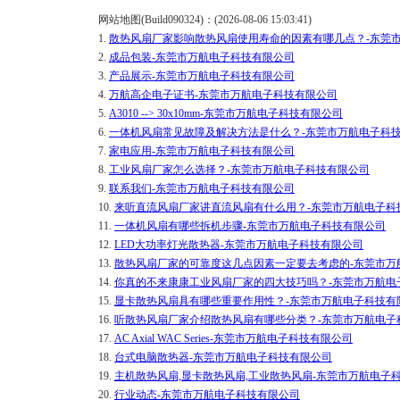
网站地图(Build090324)：(2026-08-06 15:03:41)
1.
散热风扇厂家影响散热风扇使用寿命的因素有哪几点？-东莞
2.
成品包装-东莞市万航电子科技有限公司
3.
产品展示-东莞市万航电子科技有限公司
4.
万航高企电子证书-东莞市万航电子科技有限公司
5.
A3010 --> 30x10mm-东莞市万航电子科技有限公司
6.
一体机风扇常见故障及解决方法是什么？-东莞市万航电子科
7.
家电应用-东莞市万航电子科技有限公司
8.
​工业风扇厂家怎么选择？-东莞市万航电子科技有限公司
9.
联系我们-东莞市万航电子科技有限公司
10.
来听直流风扇厂家讲直流风扇有什么用？-东莞市万航电子科
11.
一体机风扇有哪些拆机步骤-东莞市万航电子科技有限公司
12.
LED大功率灯光散热器-东莞市万航电子科技有限公司
13.
​散热风扇厂家的可靠度这几点因素一定要去考虑的-东莞市
14.
你真的不来康康​工业风扇厂家的四大技巧吗？-东莞市万航电
15.
显卡散热风扇具有哪些重要作用性？-东莞市万航电子科技有
16.
听散热风扇厂家介绍散热风扇有哪些分类？-东莞市万航电子
17.
AC Axial WAC Series-东莞市万航电子科技有限公司
18.
台式电脑散热器-东莞市万航电子科技有限公司
19.
主机散热风扇,显卡散热风扇,工业散热风扇-东莞市万航电子
20.
行业动态-东莞市万航电子科技有限公司