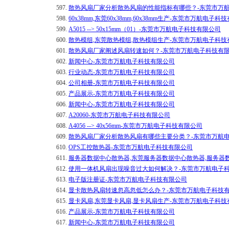
597.
散热风扇厂家分析散热风扇的性能指标有哪些？-东莞市万
598.
60x38mm,东莞60x38mm,60x38mm生产-东莞市万航电子
599.
A5015 --> 50x15mm（01）-东莞市万航电子科技有限公司
600.
散热模组,东莞散热模组,散热模组生产-东莞市万航电子科技
601.
散热风扇厂家阐述风扇转速如何？-东莞市万航电子科技有
602.
新闻中心-东莞市万航电子科技有限公司
603.
行业动态-东莞市万航电子科技有限公司
604.
公司相册-东莞市万航电子科技有限公司
605.
产品展示-东莞市万航电子科技有限公司
606.
新闻中心-东莞市万航电子科技有限公司
607.
A20060-东莞市万航电子科技有限公司
608.
A4056 --> 40x56mm-东莞市万航电子科技有限公司
609.
散热风扇厂家分析散热风扇有哪些主要分类？-东莞市万航
610.
OPS工控散热器-东莞市万航电子科技有限公司
611.
服务器数据中心散热器,东莞服务器数据中心散热器,服务器
612.
使用一体机风扇出现噪音过大如何解决？-东莞市万航电子
613.
电子版注册证-东莞市万航电子科技有限公司
614.
显卡散热风扇转速忽高忽低怎么办？-东莞市万航电子科技
615.
显卡风扇,东莞显卡风扇,显卡风扇生产-东莞市万航电子科技
616.
产品展示-东莞市万航电子科技有限公司
617.
新闻中心-东莞市万航电子科技有限公司