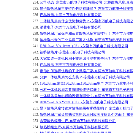
234.
公司动态_东莞市万航电子科技有限公司_北桥散热风扇,直
235.
显卡散热风扇主要特性包括有哪些？-东莞市万航电子科技
236.
产品展示-东莞市万航电子科技有限公司
237.
一体机风扇有什么优势和劣势？-东莞市万航电子科技有限
238.
消费电子-东莞市万航电子科技有限公司
239.
散热风扇厂家保养和放置散热风扇方法技巧！-东莞市万航
240.
这样选出来的工业风扇厂家才优质-东莞市万航电子科技有
241.
D5010 --> 50x10mm（03）-东莞市万航电子科技有限公司
242.
铝挤散热片-东莞市万航电子科技有限公司
243.
大家知道一体机风扇不转原因可能有哪些吗？-东莞市万航
244.
产品展示-东莞市万航电子科技有限公司
245.
带你如何选择优质的工业风扇厂家-东莞市万航电子科技有
246.
分解一体机风扇怎么安装？-东莞市万航电子科技有限公司
247.
130x38mm,东莞130x38mm,130x38mm生产-东莞市万航
248.
分析一体机风扇需要做哪些维护保养？-东莞市万航电子科
249.
一体机风扇核心影响因素有哪些？-东莞市万航电子科技有
250.
A6025 --> 60x25mm（02）-东莞市万航电子科技有限公司
251.
显卡散热风扇转速对散热效果有哪些影响？-东莞市万航电
252.
散热风扇厂家提醒购买散热风扇时应关注这几个方面？-东
253.
东莞散热模组生产-东莞市万航电子科技有限公司
254.
散热模组生产-东莞市万航电子科技有限公司