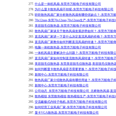
277.
什么是一体机风扇-东莞市万航电子科技有限公司
278.
为什么显卡散热风扇不转呢-东莞市万航电子科技有限公司
279.
听听散热风扇厂家分析散热风扇有哪些优缺点？-东莞市万
280.
70x12mm,东莞70x12mm,70x12mm生产-东莞市万航电子
281.
美容脱毛仪散热器-东莞市万航电子科技有限公司
282.
散热风扇厂家谈关于散热风扇发展趋势如何？-东莞市万航
283.
直流风扇厂家讲一下是什么决定直流风扇的价格？-东莞市
284.
直流风扇厂家教你如何判断直流风扇的转速？-东莞市万航
285.
电脑一体机散热器-东莞市万航电子科技有限公司
286.
一体机风扇主要解决什么问题？-东莞市万航电子科技有限
287.
直流风扇厂家如何控制直流散热风扇转速？-东莞市万航电
288.
美容脱毛仪散热器,东莞美容脱毛仪散热器,美容脱毛仪散热
289.
如何判断显卡散热风扇是否需要更换？-东莞市万航电子科
290.
新闻中心-东莞市万航电子科技有限公司
291.
散热风扇厂家介绍散热风扇有哪些用途？-东莞市万航电子
292.
新闻中心-东莞市万航电子科技有限公司
293.
公司动态_东莞市万航电子科技有限公司_北桥散热风扇,直
294.
散热模组,东莞散热模组,散热模组生产-东莞市万航电子科技
295.
交流蔽极式内转子电机-东莞市万航电子科技有限公司
296.
如何经营工业风扇厂家-东莞市万航电子科技有限公司
297.
显卡VGA散热器-东莞市万航电子科技有限公司