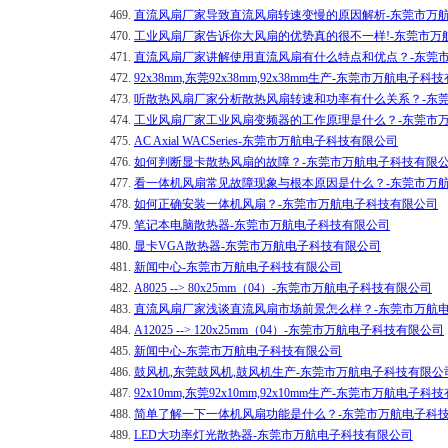
469.
直流风扇厂家导致直流风扇转速变慢的原因解析-东莞市万
470.
工业风扇厂家告诉你大风扇的优势真的很不一样!-东莞市万
471.
直流风扇厂家讲解使用直流风扇有什么特点和优点？-东莞
472.
92x38mm,东莞92x38mm,92x38mm生产-东莞市万航电子
473.
听散热风扇厂家分析散热风扇转速和功率有什么关系？-东
474.
工业风扇厂家工业风扇变频器的工作原理是什么？-东莞市
475.
AC Axial WACSeries-东莞市万航电子科技有限公司
476.
如何判断显卡散热风扇的故障？-东莞市万航电子科技有限
477.
看一体机风扇常见故障现象与根本原因是什么？-东莞市万
478.
如何正确安装一体机风扇？-东莞市万航电子科技有限公司
479.
笔记本电脑散热器-东莞市万航电子科技有限公司
480.
显卡VGA散热器-东莞市万航电子科技有限公司
481.
新闻中心-东莞市万航电子科技有限公司
482.
A8025 --> 80x25mm（04）-东莞市万航电子科技有限公司
483.
直流风扇厂家浅谈直流风扇市场前景怎么样？-东莞市万航
484.
A12025 --> 120x25mm（04）-东莞市万航电子科技有限公司
485.
新闻中心-东莞市万航电子科技有限公司
486.
鼓风机,东莞鼓风机,鼓风机生产-东莞市万航电子科技有限公
487.
92x10mm,东莞92x10mm,92x10mm生产-东莞市万航电子
488.
简单了解一下一体机风扇功能是什么？-东莞市万航电子科
489.
LED大功率灯光散热器-东莞市万航电子科技有限公司