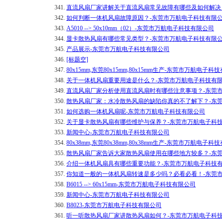
341.
直流风扇厂家讲解关于直流风扇常见故障有哪些及如何解决
342.
如何判断一体机风扇故障原因？-东莞市万航电子科技有限
343.
A5010 --> 50x10mm（02）-东莞市万航电子科技有限公司
344.
显卡散热风扇有哪些常见类型？-东莞市万航电子科技有限
345.
产品展示-东莞市万航电子科技有限公司
346.
[标题空]
347.
80x15mm,东莞80x15mm,80x15mm生产-东莞市万航电子
348.
关于一体机风扇重要用途是什么？-东莞市万航电子科技有
349.
直流风扇厂家分析使用直流风扇时有哪些注意事项？-东莞
350.
散热风扇厂家：水冷散热风扇的缺陷你真的不了解下？-东
351.
如何选购一体机风扇呢-东莞市万航电子科技有限公司
352.
关于显卡散热风扇有哪些维护与保养？-东莞市万航电子科
353.
新闻中心-东莞市万航电子科技有限公司
354.
80x38mm,东莞80x38mm,80x38mm生产-东莞市万航电子
355.
散热风扇厂家告诉大家散热风扇使用在哪些地方较多？-东
356.
介绍一体机风扇具有哪些重要功能？-东莞市万航电子科技
357.
你知道一般的一体机风扇转速是多少吗？必看必看！-东莞
358.
B6015 --> 60x15mm-东莞市万航电子科技有限公司
359.
新闻中心-东莞市万航电子科技有限公司
360.
B8023-东莞市万航电子科技有限公司
361.
听一听散热风扇厂家讲散热风扇如何？-东莞市万航电子科