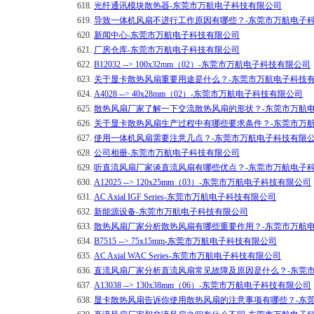
618.
光纤通讯模块散热器-东莞市万航电子科技有限公司
619.
导致一体机风扇不进行工作原因有哪些？-东莞市万航电子
620.
新闻中心-东莞市万航电子科技有限公司
621.
厂房仓库-东莞市万航电子科技有限公司
622.
B12032 --> 100x32mm（02）-东莞市万航电子科技有限公司
623.
关于显卡散热风扇重要用途是什么？-东莞市万航电子科技
624.
A4028 --> 40x28mm（02）-东莞市万航电子科技有限公司
625.
散热风扇厂家了解一下交流散热风扇的形状？-东莞市万航
626.
关于显卡散热风扇生产过程中有哪些要求条件？-东莞市万
627.
使用一体机风扇需要注意几点？-东莞市万航电子科技有限
628.
公司相册-东莞市万航电子科技有限公司
629.
听直流风扇厂家谈直流风扇有哪些优点？-东莞市万航电子
630.
A12025 --> 120x25mm（03）-东莞市万航电子科技有限公司
631.
AC Axial IGF Series-东莞市万航电子科技有限公司
632.
新能源设备-东莞市万航电子科技有限公司
633.
散热风扇厂家分析散热风扇有哪些重要作用？-东莞市万航
634.
B7515 --> 75x15mm-东莞市万航电子科技有限公司
635.
AC Axial WAC Series-东莞市万航电子科技有限公司
636.
直流风扇厂家分析直流风扇常见故障及原因是什么？-东莞
637.
A13038 --> 130x38mm（06）-东莞市万航电子科技有限公司
638.
​显卡散热风扇告诉你使用散热风扇的注意事项有哪些？-东