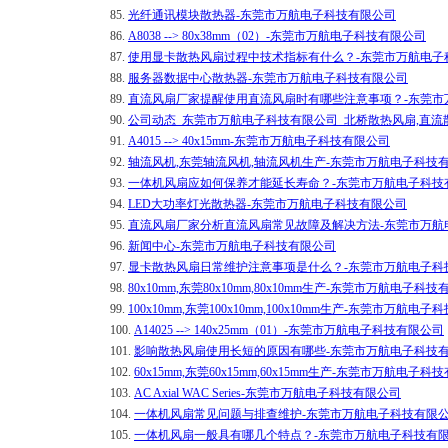
85.
光纤通讯模块散热器-东莞市万航电子科技有限公司
86.
A8038 --> 80x38mm（02）-东莞市万航电子科技有限公司
87.
使用显卡散热风扇过程中技术指标有什么？-东莞市万航电子
88.
服务器数据中心散热器-东莞市万航电子科技有限公司
89.
直流风扇厂家提醒使用直流风扇时有哪些注意事项？-东莞市
90.
公司动态_东莞市万航电子科技有限公司_北桥散热风扇,直流
91.
A4015 --> 40x15mm-东莞市万航电子科技有限公司
92.
轴流风机,东莞轴流风机,轴流风机生产-东莞市万航电子科技
93.
一体机风扇应如何保养才能延长寿命？-东莞市万航电子科技
94.
LED大功率灯光散热器-东莞市万航电子科技有限公司
95.
直流风扇厂家分析直流风扇常见故障及解决方法-东莞市万航
96.
新闻中心-东莞市万航电子科技有限公司
97.
显卡散热风扇日常维护注意事项是什么？-东莞市万航电子科
98.
80x10mm,东莞80x10mm,80x10mm生产-东莞市万航电子科
99.
100x10mm,东莞100x10mm,100x10mm生产-东莞市万航电
100.
A14025 --> 140x25mm（01）-东莞市万航电子科技有限公司
101.
影响散热风扇使用长短的原因有哪些-东莞市万航电子科技
102.
60x15mm,东莞60x15mm,60x15mm生产-东莞市万航电子
103.
AC Axial WAC Series-东莞市万航电子科技有限公司
104.
一体机风扇常见问题与排查维护-东莞市万航电子科技有限
105.
一体机风扇一般具有哪几个特点？-东莞市万航电子科技有