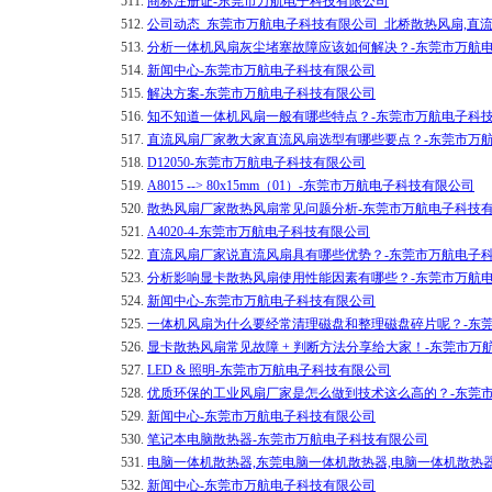
511.
商标注册证-东莞市万航电子科技有限公司
512.
公司动态_东莞市万航电子科技有限公司_北桥散热风扇,直
513.
分析一体机风扇灰尘堵塞故障应该如何解决？-东莞市万航
514.
新闻中心-东莞市万航电子科技有限公司
515.
解决方案-东莞市万航电子科技有限公司
516.
知不知道一体机风扇一般有哪些特点？-东莞市万航电子科
517.
直流风扇厂家教大家直流风扇选型有哪些要点？-东莞市万
518.
D12050-东莞市万航电子科技有限公司
519.
A8015 --> 80x15mm（01）-东莞市万航电子科技有限公司
520.
散热风扇厂家散热风扇常见问题分析-东莞市万航电子科技
521.
A4020-4-东莞市万航电子科技有限公司
522.
直流风扇厂家说直流风扇具有哪些优势？-东莞市万航电子
523.
分析影响显卡散热风扇使用性能因素有哪些？-东莞市万航
524.
新闻中心-东莞市万航电子科技有限公司
525.
​一体机风扇为什么要经常清理磁盘和整理磁盘碎片呢？-东
526.
显卡散热风扇常见故障 + 判断方法分享给大家！-东莞市万
527.
LED & 照明-东莞市万航电子科技有限公司
528.
优质环保的工业风扇厂家是怎么做到技术这么高的？-东莞
529.
新闻中心-东莞市万航电子科技有限公司
530.
笔记本电脑散热器-东莞市万航电子科技有限公司
531.
电脑一体机散热器,东莞电脑一体机散热器,电脑一体机散热
532.
新闻中心-东莞市万航电子科技有限公司