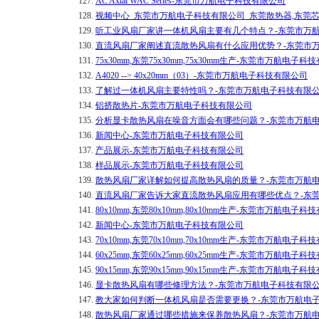
127.
AC Axial WAC Series-东莞市万航电子科技有限公司
128.
视频中心_东莞市万航电子科技有限公司_东莞散热器,东莞
129.
听工业风扇厂家讲一体机风扇主要有几个特点？-东莞市万
130.
直流风扇厂家阐述直流散热风扇有什么应用优势？-东莞市
131.
75x30mm,东莞75x30mm,75x30mm生产-东莞市万航电子
132.
A4020 --> 40x20mm（03）-东莞市万航电子科技有限公司
133.
了解过一体机风扇主要特性吗？-东莞市万航电子科技有限
134.
铝挤散热片-东莞市万航电子科技有限公司
135.
分析显卡散热风扇在噪音方面会有哪些问题？-东莞市万航
136.
新闻中心-东莞市万航电子科技有限公司
137.
产品展示-东莞市万航电子科技有限公司
138.
样品展示-东莞市万航电子科技有限公司
139.
散热风扇厂家详解如何提高散热风扇的质量？-东莞市万航
140.
直流风扇厂家告诉大家直流散热风扇应用有哪些优点？-东
141.
80x10mm,东莞80x10mm,80x10mm生产-东莞市万航电子
142.
新闻中心-东莞市万航电子科技有限公司
143.
70x10mm,东莞70x10mm,70x10mm生产-东莞市万航电子
144.
60x25mm,东莞60x25mm,60x25mm生产-东莞市万航电子
145.
90x15mm,东莞90x15mm,90x15mm生产-东莞市万航电子
146.
显卡散热风扇有哪些修理方法？-东莞市万航电子科技有限
147.
教大家如何判断一体机风扇是否需要更换？-东莞市万航电
148.
散热风扇厂家通过哪些措施来保养散热风扇？-东莞市万航