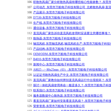
106.
听散热风扇厂家分析散热风扇有哪些核心性能参数？-东莞
107.
公司动态_东莞市万航电子科技有限公司_北桥散热风扇,直
108.
产品展示-东莞市万航电子科技有限公司
109.
D7530-东莞市万航电子科技有限公司
110.
生产线-东莞市万航电子科技有限公司
111.
通信设备-东莞市万航电子科技有限公司
112.
直流风扇厂家告诉你直流风机使用时应该要注意哪些事项？
113.
散熱器-东莞市万航电子科技有限公司
114.
轴流风机,东莞轴流风机,轴流风机生产-东莞市万航电子科技
115.
产品结构-东莞市万航电子科技有限公司
116.
OEM/ODM-东莞市万航电子科技有限公司
117.
B4010-东莞市万航电子科技有限公司
118.
新闻中心-东莞市万航电子科技有限公司
119.
A8025 --> 80x25mm（03）-东莞市万航电子科技有限公司
120.
认证证书散热风扇生产中文-东莞市万航电子科技有限公司
121.
直流风扇厂家教你如何辨别直流风扇运行中出现损坏？-东
122.
探讨一体机风扇使用寿命一般是多久？-东莞市万航电子科
123.
联系我们-东莞市万航电子科技有限公司
124.
服务器数据中心散热器-东莞市万航电子科技有限公司
125.
看直流风扇厂家如何安装看直流风扇？-东莞市万航电子科
126.
荣誉资质-东莞市万航电子科技有限公司