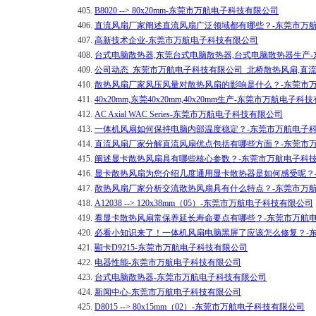
405.
B8020 --> 80x20mm-东莞市万航电子科技有限公司
406.
直流风扇厂家阐述直流风扇广泛领域都有哪些？-东莞市万
407.
高新技术企业-东莞市万航电子科技有限公司
408.
台式电脑散热器,东莞台式电脑散热器,台式电脑散热器生产
409.
公司动态_东莞市万航电子科技有限公司_北桥散热风扇,直
410.
散热风扇厂家风压风量对散热风扇的影响是什么？-东莞市
411.
40x20mm,东莞40x20mm,40x20mm生产-东莞市万航电子
412.
AC Axial WAC Series-东莞市万航电子科技有限公司
413.
一体机风扇如何保持电脑内部温度稳定？-东莞市万航电子
414.
直流风扇厂家分解直流风扇优点包括有哪些方面？-东莞市
415.
阐述显卡散热风扇具有哪些核心参数？-东莞市万航电子科
416.
显卡散热风扇为您介绍几度通用显卡散热器是如何感受呢？
417.
散热风扇厂家分析交流散热风扇具有什么特点？-东莞市万
418.
A12038 --> 120x38mm（05）-东莞市万航电子科技有限公司
419.
看显卡散热风扇常保养延长寿命要点有哪些？-东莞市万航
420.
​必看小知识来了！一体机风扇电脑黑屏了应该怎么修复？-
421.
顯卡D9215-东莞市万航电子科技有限公司
422.
电器性能-东莞市万航电子科技有限公司
423.
台式电脑散热器-东莞市万航电子科技有限公司
424.
新闻中心-东莞市万航电子科技有限公司
425.
D8015 --> 80x15mm（02）-东莞市万航电子科技有限公司