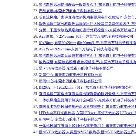
21.
显卡散热风扇使用寿命一般是多久？-东莞市万航电子科技有
22.
产品展示-东莞市万航电子科技有限公司
23.
听直流风扇厂家讲直流散热风扇主要用在什么领域？-东莞市
24.
散热风扇厂家分析散热风扇发出巨大噪音究竟是何原因？-东
25.
分析一下显卡散热风扇如何进行外观检查？-东莞市万航电子
26.
A2510-01--> 25*38mm（01）-东莞市万航电子科技有限公司
27.
60x20mm,东莞60x20mm,60x20mm生产-东莞市万航电子科
28.
A9225 --> 92x25mm-东莞市万航电子科技有限公司
29.
显卡散热风扇常见故障有哪些方面？-东莞市万航电子科技有
30.
散热模组,东莞散热模组,散热模组生产-东莞市万航电子科技
31.
显卡VGA散热器-东莞市万航电子科技有限公司
32.
新闻中心-东莞市万航电子科技有限公司
33.
新闻中心-东莞市万航电子科技有限公司
34.
B12032 --> 120x32mm（01）-东莞市万航电子科技有限公司
35.
直流风扇厂家造成直流风扇出现噪音的原因分析？-东莞市万
36.
一体机风扇主要用于解决什么问题？-东莞市万航电子科技有
37.
影响显卡散热风扇使用寿命因素有哪些？-东莞市万航电子科
38.
LED大功率灯光散热器,东莞LED大功率灯光散热器,LED
39.
新闻中心-东莞市万航电子科技有限公司
40.
一体机风扇在电脑上起到什么重要作用？-东莞市万航电子科
41.
显卡VGA散热器,东莞显卡VGA散热器,显卡VGA散热器生