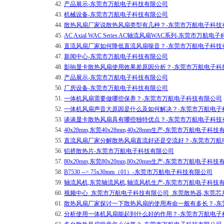
42.
产品展示-东莞市万航电子科技有限公司
43.
机械设备-东莞市万航电子科技有限公司
44.
散热风扇厂家说散热风扇类型有几种？-东莞市万航电子科技
45.
AC Axial WAC Series AC轴流风扇WAC系列-东莞市万航
46.
直流风扇厂家如何降低直流风扇噪音？-东莞市万航电子科技
47.
新闻中心-东莞市万航电子科技有限公司
48.
影响显卡散热风扇使用效果差原因分析？-东莞市万航电子科
49.
产品展示-东莞市万航电子科技有限公司
50.
厂房设备-东莞市万航电子科技有限公司
51.
一体机风扇需要做哪些保养？-东莞市万航电子科技有限公司
52.
一体机风扇声音大原因是什么及如何解决？-东莞市万航电子
53.
谈谈显卡散热风扇具有哪些独特优点？-东莞市万航电子科技
54.
40x28mm,东莞40x28mm,40x28mm生产-东莞市万航电子科
55.
直流风扇厂家分解散热风扇直流好还是交流好？-东莞市万航
56.
铝挤散热片-东莞市万航电子科技有限公司
57.
80x20mm,东莞80x20mm,80x20mm生产-东莞市万航电子科
58.
B7530 --> 75x30mm（01）-东莞市万航电子科技有限公司
59.
轴流风机,东莞轴流风机,轴流风机生产-东莞市万航电子科技
60.
视频中心_东莞市万航电子科技有限公司_东莞散热器,东莞芯
61.
散热风扇厂家探讨一下散热风扇的使用寿命一般有多长？-东
62.
分析使用一体机风扇能起到什么好的作用？-东莞市万航电子