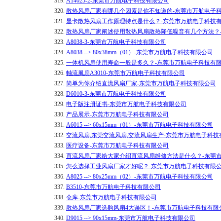
319.
A14025-2-东莞市万航电子科技有限公司
320.
散热风扇厂家有哪几个因素是你不知道的-东莞市万航电子
321.
显卡散热风扇工作原理特点是什么？-东莞市万航电子科技
322.
散热风扇厂家阐述使用散热风扇散热降低噪音有几个方法？
323.
A8038-3-东莞市万航电子科技有限公司
324.
A8038 --> 80x38mm（01）-东莞市万航电子科技有限公司
325.
一体机风扇使用寿命一般是多久？-东莞市万航电子科技有
326.
軸流風扇A3010-东莞市万航电子科技有限公司
327.
简单为你介绍直流风扇厂家-东莞市万航电子科技有限公司
328.
D6010-3-东莞市万航电子科技有限公司
329.
电子版注册证书-东莞市万航电子科技有限公司
330.
产品展示-东莞市万航电子科技有限公司
331.
A6015 --> 60x15mm（01）-东莞市万航电子科技有限公司
332.
交流风扇,东莞交流风扇,交流风扇生产-东莞市万航电子科技
333.
医疗设备-东莞市万航电子科技有限公司
334.
直流风扇厂家给大家介绍直流风扇维修方法是什么？-东莞
335.
​怎么选择工业风扇厂家才好呢？-东莞市万航电子科技有限
336.
A8025 --> 80x25mm（02）-东莞市万航电子科技有限公司
337.
B3510-东莞市万航电子科技有限公司
338.
仓库-东莞市万航电子科技有限公司
339.
​散热风扇厂家选购风扇4大误区！-东莞市万航电子科技有限
340.
D9015 --> 90x15mm-东莞市万航电子科技有限公司