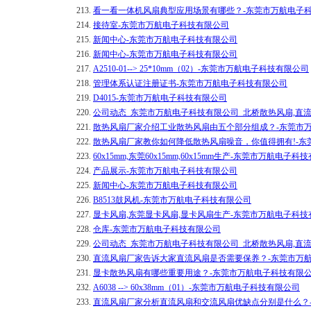
213.
看一看一体机风扇典型应用场景有哪些？-东莞市万航电子
214.
接待室-东莞市万航电子科技有限公司
215.
新闻中心-东莞市万航电子科技有限公司
216.
新闻中心-东莞市万航电子科技有限公司
217.
A2510-01--> 25*10mm（02）-东莞市万航电子科技有限公司
218.
管理体系认证注册证书-东莞市万航电子科技有限公司
219.
D4015-东莞市万航电子科技有限公司
220.
公司动态_东莞市万航电子科技有限公司_北桥散热风扇,直
221.
​散热风扇厂家介绍工业散热风扇由五个部分组成？-东莞市
222.
散热风扇厂家教你如何降低散热风扇噪音，你值得拥有!-东
223.
60x15mm,东莞60x15mm,60x15mm生产-东莞市万航电子
224.
产品展示-东莞市万航电子科技有限公司
225.
新闻中心-东莞市万航电子科技有限公司
226.
B8513鼓风机-东莞市万航电子科技有限公司
227.
显卡风扇,东莞显卡风扇,显卡风扇生产-东莞市万航电子科技
228.
仓库-东莞市万航电子科技有限公司
229.
公司动态_东莞市万航电子科技有限公司_北桥散热风扇,直
230.
直流风扇厂家告诉大家直流风扇是否需要保养？-东莞市万
231.
显卡散热风扇有哪些重要用途？-东莞市万航电子科技有限
232.
A6038 --> 60x38mm（01）-东莞市万航电子科技有限公司
233.
直流风扇厂家分析直流风扇和交流风扇优缺点分别是什么？