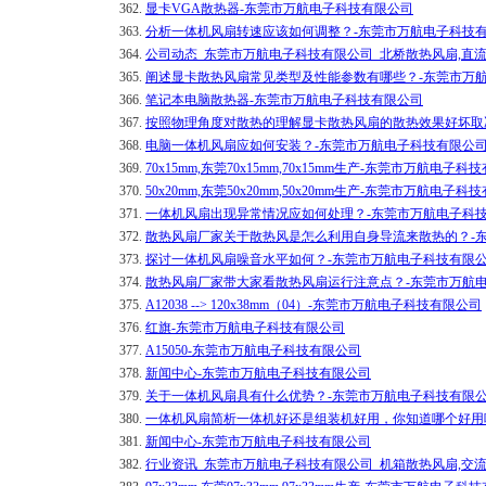
362.
显卡VGA散热器-东莞市万航电子科技有限公司
363.
分析一体机风扇转速应该如何调整？-东莞市万航电子科技
364.
公司动态_东莞市万航电子科技有限公司_北桥散热风扇,直
365.
阐述显卡散热风扇常见类型及性能参数有哪些？-东莞市万
366.
笔记本电脑散热器-东莞市万航电子科技有限公司
367.
按照物理角度对散热的理解显卡散热风扇的散热效果好坏取
368.
电脑一体机风扇应如何安装？-东莞市万航电子科技有限公
369.
70x15mm,东莞70x15mm,70x15mm生产-东莞市万航电子
370.
50x20mm,东莞50x20mm,50x20mm生产-东莞市万航电子
371.
一体机风扇出现异常情况应如何处理？-东莞市万航电子科
372.
散热风扇厂家关于散热风是怎么利用自身导流来散热的？-
373.
探讨一体机风扇噪音水平如何？-东莞市万航电子科技有限
374.
散热风扇厂家带大家看散热风扇运行注意点？-东莞市万航
375.
A12038 --> 120x38mm（04）-东莞市万航电子科技有限公司
376.
红旗-东莞市万航电子科技有限公司
377.
A15050-东莞市万航电子科技有限公司
378.
新闻中心-东莞市万航电子科技有限公司
379.
关于一体机风扇具有什么优势？-东莞市万航电子科技有限
380.
一体机风扇简析一体机好还是组装机好用，你知道哪个好用
381.
新闻中心-东莞市万航电子科技有限公司
382.
行业资讯_东莞市万航电子科技有限公司_机箱散热风扇,交