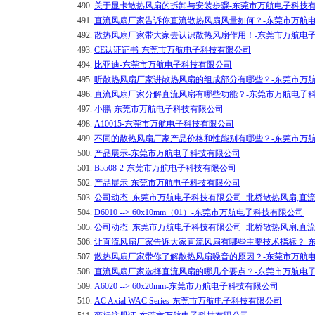
490.
关于显卡散热风扇的拆卸与安装步骤-东莞市万航电子科技
491.
直流风扇厂家告诉你直流散热风扇风量如何？-东莞市万航
492.
散热风扇厂家带大家去认识散热风扇作用！-东莞市万航电
493.
CE认证证书-东莞市万航电子科技有限公司
494.
比亚迪-东莞市万航电子科技有限公司
495.
听散热风扇厂家讲散热风扇的组成部分有哪些？-东莞市万
496.
直流风扇厂家分解直流风扇有哪些功能？-东莞市万航电子
497.
小鹏-东莞市万航电子科技有限公司
498.
A10015-东莞市万航电子科技有限公司
499.
​不同的散热风扇厂家产品价格和性能别有哪些？-东莞市万
500.
产品展示-东莞市万航电子科技有限公司
501.
B5508-2-东莞市万航电子科技有限公司
502.
产品展示-东莞市万航电子科技有限公司
503.
公司动态_东莞市万航电子科技有限公司_北桥散热风扇,直
504.
D6010 --> 60x10mm（01）-东莞市万航电子科技有限公司
505.
公司动态_东莞市万航电子科技有限公司_北桥散热风扇,直
506.
让直流风扇厂家告诉大家直流风扇有哪些主要技术指标？-
507.
散热风扇厂家带你了解散热风扇噪音的原因？-东莞市万航
508.
直流风扇厂家选择直流风扇的哪几个要点？-东莞市万航电
509.
A6020 --> 60x20mm-东莞市万航电子科技有限公司
510.
AC Axial WAC Series-东莞市万航电子科技有限公司