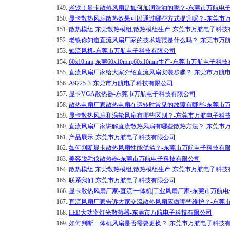
149.
老铁！显卡散热风扇是如何加润滑油的呢？-东莞市万航电
150.
显卡散热风扇散热效果可以通过哪些方式提升呢？-东莞市
151.
散热模组,东莞散热模组,散热模组生产-东莞市万航电子科技
152.
老铁你知道​直流风扇厂家的技术规范是什么吗？-东莞市万
153.
轴流风机-东莞市万航电子科技有限公司
154.
60x10mm,东莞60x10mm,60x10mm生产-东莞市万航电子
155.
直流风扇厂家给大家介绍直流风扇安装步骤？-东莞市万航
156.
A9225-3-东莞市万航电子科技有限公司
157.
显卡VGA散热器-东莞市万航电子科技有限公司
158.
散热电扇厂家散热电扇在运转时常见的故障有哪些-东莞市
159.
显卡散热风扇和涡轮风扇有哪些区别？-东莞市万航电子科
160.
直流风扇厂家讲解直流散热风扇有哪些散热方法？-东莞市
161.
产品展示-东莞市万航电子科技有限公司
162.
如何判断显卡散热风扇性能优劣？-东莞市万航电子科技有
163.
美容脱毛仪散热器-东莞市万航电子科技有限公司
164.
散热模组,东莞散热模组,散热模组生产-东莞市万航电子科技
165.
联系我们-东莞市万航电子科技有限公司
166.
显卡散热风扇厂家-直流|一体机|工业风扇厂家-东莞市万航
167.
直流风扇厂家告诉大家交流散热风扇应做哪些维护？-东莞
168.
LED大功率灯光散热器-东莞市万航电子科技有限公司
169.
如何判断一体机风扇是否需要更换？-东莞市万航电子科技