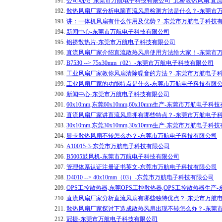
191.
公司动态_东莞市万航电子科技有限公司_北桥散热风扇,直
192.
散热风扇厂家分析电脑直流风扇检测方法是什么？-东莞市
193.
讲：一体机风扇有什么作用及优势？-东莞市万航电子科技
194.
新闻中心-东莞市万航电子科技有限公司
195.
铝挤散热片-东莞市万航电子科技有限公司
196.
直流风扇厂家介绍直流散热风扇使用方法给大家！-东莞市
197.
B7530 --> 75x30mm（02）-东莞市万航电子科技有限公司
198.
工业风扇厂家教你风扇清除噪音的方法？-东莞市万航电子
199.
工业风扇厂家的功能特点是什么-东莞市万航电子科技有限
200.
新闻中心-东莞市万航电子科技有限公司
201.
60x10mm,东莞60x10mm,60x10mm生产-东莞市万航电子
202.
直流风扇厂家讲直流风扇拥有哪些特点？-东莞市万航电子
203.
30x10mm,东莞30x10mm,30x10mm生产-东莞市万航电子
204.
显卡散热风扇不转怎么办？-东莞市万航电子科技有限公司
205.
A10015-3-东莞市万航电子科技有限公司
206.
B5005鼓风机-东莞市万航电子科技有限公司
207.
管理体系认证注册证书英文-东莞市万航电子科技有限公司
208.
D4010 --> 40x10mm（03）-东莞市万航电子科技有限公司
209.
OPS工控散热器,东莞OPS工控散热器,OPS工控散热器生
210.
直流风扇厂家分析直流风扇有哪些独特优点？-东莞市万航
211.
散热风扇厂家探讨下造成散热风扇出现不转怎么办？-东莞
212.
冠捷-东莞市万航电子科技有限公司