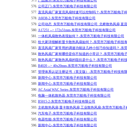
575.
产品展示-东莞市万航电子科技有限公司
576.
公司正门-东莞市万航电子科技有限公司
577.
直流风扇厂家直流风扇转速可以控制吗？-东莞市万航电子
578.
A6038-2-东莞市万航电子科技有限公司
579.
公司动态_东莞市万航电子科技有限公司_北桥散热风扇,直
580.
A17251 --> 172x51mm-东莞市万航电子科技有限公司
581.
一体机风扇散热表现如何？-东莞市万航电子科技有限公司
582.
给大家详细解析显卡散热风扇如何？-东莞市万航电子科技
583.
​直流风扇厂家常用的调速功能这几种小技巧你知道吗？-东
584.
​散热风扇厂家有哪些是你不知道的小常识？-东莞市万航电
585.
散热风扇厂家散热风扇的阻抗是什么？-东莞市万航电子科
586.
B4020 --> 40x20mm-东莞市万航电子科技有限公司
587.
管理体系认证注册证书（英文版）-东莞市万航电子科技有
588.
新闻中心-东莞市万航电子科技有限公司
589.
新闻中心-东莞市万航电子科技有限公司
590.
AC Axial WAC Series-东莞市万航电子科技有限公司
591.
电脑一体机散热器-东莞市万航电子科技有限公司
592.
B5015-2-东莞市万航电子科技有限公司
593.
主机散热风扇,显卡散热风扇,工业散热风扇-东莞市万航电
594.
汽车电子-东莞市万航电子科技有限公司
595.
电器性能-东莞市万航电子科技有限公司
596.
新闻中心-东莞市万航电子科技有限公司