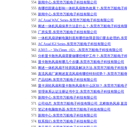
554.
新闻中心-东莞市万航电子科技有限公司
555.
有哪些因素会影响一体机风扇散热效果？-东莞市万航电子
556.
新闻中心-东莞市万航电子科技有限公司
557.
AC Axial WAC Series-东莞市万航电子科技有限公司
558.
阐述一体机风扇保养方法是什么？-东莞市万航电子科技有
559.
厂房实景-东莞市万航电子科技有限公司
560.
一体机风扇讲解电脑到底有哪些故障是我们要去处理的-东
561.
AC Axial IGI Series-东莞市万航电子科技有限公司
562.
A5015 --> 50x15mm（02）-东莞市万航电子科技有限公司
563.
分析显卡散热风扇需要做哪些维护工作？-东莞市万航电子
564.
显卡散热风扇有哪几个步骤-东莞市万航电子科技有限公司
565.
阐述一体机风扇不转原因及解决方法-东莞市万航电子科技
566.
直流风扇厂家阐述直流风扇有哪些特别优势？-东莞市万航
567.
产品结构-东莞市万航电子科技有限公司
568.
显卡涡轮风扇和显卡散热风扇有什么区别？-东莞市万航电
569.
管理体系认证注册证书中文-东莞市万航电子科技有限公司
570.
新闻中心-东莞市万航电子科技有限公司
571.
公司动态_东莞市万航电子科技有限公司_北桥散热风扇,直
572.
笔记本电脑散热器-东莞市万航电子科技有限公司
573.
新闻中心-东莞市万航电子科技有限公司
574.
联系我们-东莞市万航电子科技有限公司