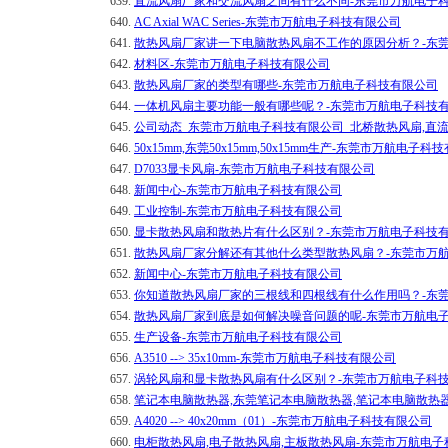
639.
直流风扇厂家和交流风扇之间有什么不同-东莞市万航电子
640.
AC Axial WAC Series-东莞市万航电子科技有限公司
641.
散热风扇厂家讲一下电脑散热风扇不工作的原因分析？-东
642.
材料区-东莞市万航电子科技有限公司
643.
散热风扇厂家的类型有哪些-东莞市万航电子科技有限公司
644.
一体机风扇主要功能一般有哪些呢？-东莞市万航电子科技
645.
公司动态_东莞市万航电子科技有限公司_北桥散热风扇,直
646.
50x15mm,东莞50x15mm,50x15mm生产-东莞市万航电子
647.
D7033显卡风扇-东莞市万航电子科技有限公司
648.
新闻中心-东莞市万航电子科技有限公司
649.
工业控制-东莞市万航电子科技有限公司
650.
显卡散热风扇和散热片有什么区别？-东莞市万航电子科技
651.
散热风扇厂家分解还有其他什么类型散热风扇？-东莞市万
652.
新闻中心-东莞市万航电子科技有限公司
653.
你知道散热风扇厂家的三根线和四根线有什么作用吗？-东
654.
散热风扇厂家到底是如何解决噪音问题的呢-东莞市万航电
655.
生产设备-东莞市万航电子科技有限公司
656.
A3510 --> 35x10mm-东莞市万航电子科技有限公司
657.
涡轮风扇和显卡散热风扇有什么区别？-东莞市万航电子科
658.
笔记本电脑散热器,东莞笔记本电脑散热器,笔记本电脑散热
659.
A4020 --> 40x20mm（01）-东莞市万航电子科技有限公司
660.
电柜散热风扇,电子散热风扇,主板散热风扇-东莞市万航电