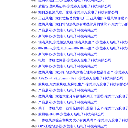
447.
散热模组加工-东莞市万航电子科技有限公司
448.
质量管理体系证书-东莞市万航电子科技有限公司
449.
如何选​直流风扇厂家呢-东莞市万航电子科技有限公司
450.
工业风扇厂家的垃圾焚烧发电厂工业风扇如何通风除臭呢？
451.
散热风扇厂家日常散热风扇有哪些常用的轴承？-东莞市万
452.
产品展示-东莞市万航电子科技有限公司
453.
新闻中心-东莞市万航电子科技有限公司
454.
轴流风机,东莞轴流风机,轴流风机生产-东莞市万航电子科技
455.
80x18mm,东莞80x18mm,80x18mm生产-东莞市万航电子
456.
新闻中心-东莞市万航电子科技有限公司
457.
电脑一体机散热器-东莞市万航电子科技有限公司
458.
新闻中心-东莞市万航电子科技有限公司
459.
散热风扇厂家分析散热风扇核心性能参数是什么？-东莞市
460.
A9225 --> 92x25mm（02）-东莞市万航电子科技有限公司
461.
鼓风机,东莞鼓风机,鼓风机生产-东莞市万航电子科技有限公
462.
产品展示-东莞市万航电子科技有限公司
463.
散热风扇厂家给大家分享散热风扇工作原理-东莞市万航电
464.
产品展示-东莞市万航电子科技有限公司
465.
关于一体机风扇一些常见故障问题是什么？-东莞市万航电
466.
鼓風機-B4010-东莞市万航电子科技有限公司
467.
一体机风扇噪音和风力大小有关系吗？-东莞市万航电子科
468.
OPS工控散热器-东莞市万航电子科技有限公司