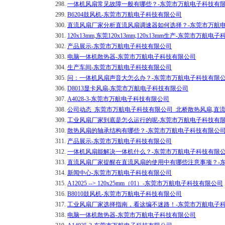
298.
一体机风扇常见故障一般有哪些？-东莞市万航电子科技有
299.
B6204鼓风机-东莞市万航电子科技有限公司
300.
直流风扇厂家分析直流风扇调速器如何选择？-东莞市万航
301.
120x13mm,东莞120x13mm,120x13mm生产-东莞市万航
302.
产品展示-东莞市万航电子科技有限公司
303.
电脑一体机散热器-东莞市万航电子科技有限公司
304.
生产车间-东莞市万航电子科技有限公司
305.
问：一体机风扇声音大怎么办？-东莞市万航电子科技有限
306.
D8013显卡风扇-东莞市万航电子科技有限公司
307.
A4028-3-东莞市万航电子科技有限公司
308.
公司动态_东莞市万航电子科技有限公司_北桥散热风扇,直
309.
工业风扇厂家到底是怎么运行的呢-东莞市万航电子科技有
310.
散热风扇的轴承结构有哪些？-东莞市万航电子科技有限公
311.
产品展示-东莞市万航电子科技有限公司
312.
一体机风扇能解决一体机什么？-东莞市万航电子科技有限
313.
直流风扇厂家提醒在直流风扇的使用中有哪些注意事项？-
314.
新闻中心-东莞市万航电子科技有限公司
315.
A12025 --> 120x25mm（01）-东莞市万航电子科技有限公司
316.
B8010鼓风机-东莞市万航电子科技有限公司
317.
​工业风扇厂家选择指南，看这编不迷路！-东莞市万航电子
318.
电脑一体机散热器-东莞市万航电子科技有限公司