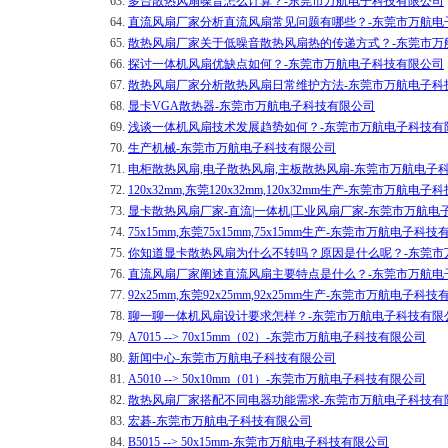
63.
多台散热风扇噪音怎么计算？-东莞市万航电子科技有限公司
64.
直流风扇厂家分析直流风扇常见问题有哪些？-东莞市万航电
65.
散热风扇厂家关于低噪音散热风扇热的传递方式？-东莞市万
66.
探讨一体机风扇优缺点如何？-东莞市万航电子科技有限公司
67.
散热风扇厂家分析散热风扇日常维护方法-东莞市万航电子科
68.
显卡VGA散热器-东莞市万航电子科技有限公司
69.
浅谈一体机风扇技术发展趋势如何？-东莞市万航电子科技有
70.
生产机械-东莞市万航电子科技有限公司
71.
电柜散热风扇,电子散热风扇,主板散热风扇-东莞市万航电子
72.
120x32mm,东莞120x32mm,120x32mm生产-东莞市万航电
73.
显卡散热风扇厂家-直流|一体机|工业风扇厂家-东莞市万航电
74.
75x15mm,东莞75x15mm,75x15mm生产-东莞市万航电子科
75.
你知道​显卡散热风扇为什么不转吗？原因是什么呢？-东莞
76.
直流风扇厂家阐述直流风扇主要特点是什么？-东莞市万航电
77.
92x25mm,东莞92x25mm,92x25mm生产-东莞市万航电子科
78.
聊一聊一体机风扇设计要求怎样？-东莞市万航电子科技有限
79.
A7015 --> 70x15mm（02）-东莞市万航电子科技有限公司
80.
新闻中心-东莞市万航电子科技有限公司
81.
A5010 --> 50x10mm（01）-东莞市万航电子科技有限公司
82.
散热风扇厂家搭配不同电器功能需求-东莞市万航电子科技有
83.
宏碁-东莞市万航电子科技有限公司
84.
B5015 --> 50x15mm-东莞市万航电子科技有限公司