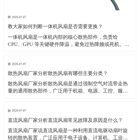
2026-07-07
教大家如何判断一体机风扇是否需要更换？
一体机风扇是一体机内部的核心散热部件，负责给
CPU、GPU 等关键硬件降温，避免过热降频或死机。​下
面就教大家如何判断一体机风扇是否需要更换？一、听
声音嗡嗡 / 哒哒 / 刮擦声风扇轴承坏了、叶片变形，开机
2026-07-07
就响，越转越响。转速忽快忽慢、异响间歇性电机老
化、供电不稳。完全没声音，但电脑巨烫风扇卡死不
散热风扇厂家分析散热风扇有哪些主要分类？
散热风扇厂家分析散热风扇是通过强制空气对流带走热
量的通用散热部件，广泛用于机箱、电源、工控、服务
器、家电、新能源设备等。​一、主要分类按结构轴流风
扇：风量大、风压一般，适合通风散热离心风扇（鼓风
2026-07-07
机）：风压高、风量小，适合狭小空间、风道散热按尺
寸2510、4010、6015、8025、9225、120
直流风扇厂家分析直流风扇常见故障及原因是什么？
直流风扇厂家说直流风扇是一种利用直流电驱动扇叶旋
转的散热装置，广泛应用于电子设备、计算机、工业机