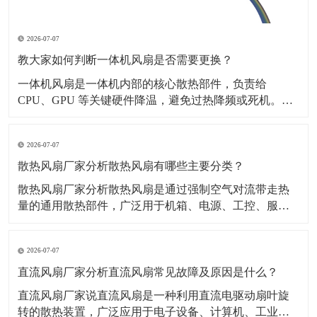
2026-07-07
教大家如何判断一体机风扇是否需要更换？
一体机风扇是一体机内部的核心散热部件，负责给
CPU、GPU 等关键硬件降温，避免过热降频或死机。​下
面就教大家如何判断一体机风扇是否需要更换？一、听
声音嗡嗡 / 哒哒 / 刮擦声风扇轴承坏了、叶片变形，开机
2026-07-07
就响，越转越响。转速忽快忽慢、异响间歇性电机老
化、供电不稳。完全没声音，但电脑巨烫风扇卡死不
散热风扇厂家分析散热风扇有哪些主要分类？
散热风扇厂家分析散热风扇是通过强制空气对流带走热
量的通用散热部件，广泛用于机箱、电源、工控、服务
器、家电、新能源设备等。​一、主要分类按结构轴流风
扇：风量大、风压一般，适合通风散热离心风扇（鼓风
2026-07-07
机）：风压高、风量小，适合狭小空间、风道散热按尺
寸2510、4010、6015、8025、9225、120
直流风扇厂家分析直流风扇常见故障及原因是什么？
直流风扇厂家说直流风扇是一种利用直流电驱动扇叶旋
转的散热装置，广泛应用于电子设备、计算机、工业机