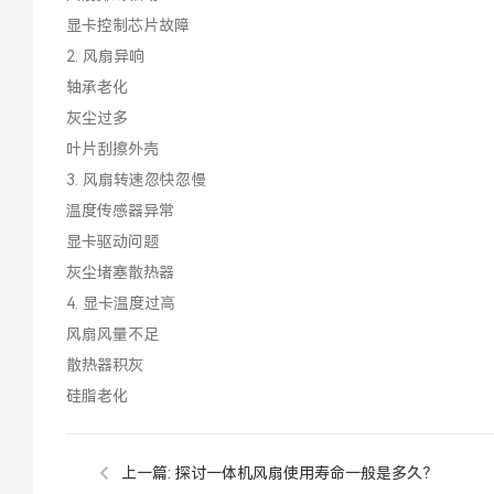
显卡控制芯片故障
2. 风扇异响
轴承老化
灰尘过多
叶片刮擦外壳
3. 风扇转速忽快忽慢
温度传感器异常
显卡驱动问题
灰尘堵塞散热器
4. 显卡温度过高
风扇风量不足
散热器积灰
硅脂老化
上一篇:
探讨一体机风扇使用寿命一般是多久？