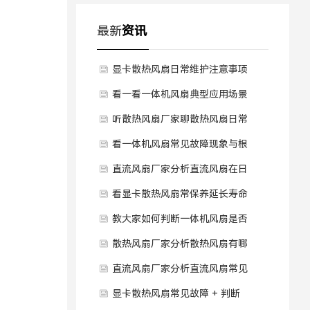
最新
资讯
显卡散热风扇日常维护注意事项
是什么？
看一看一体机风扇典型应用场景
有哪些？
听散热风扇厂家聊散热风扇日常
使用注意事项是什么？
看一体机风扇常见故障现象与根
本原因是什么？
直流风扇厂家分析直流风扇在日
常中需要做哪些维护保养？
看显卡散热风扇常保养延长寿命
要点有哪些？
教大家如何判断一体机风扇是否
需要更换？
散热风扇厂家分析散热风扇有哪
些主要分类？
直流风扇厂家分析直流风扇常见
故障及原因是什么？
显卡散热风扇常见故障 + 判断