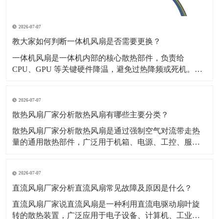
2026-07-07
教大家如何判断一体机风扇是否需要更换？
一体机风扇是一体机内部的核心散热部件，负责给
CPU、GPU 等关键硬件降温，避免过热降频或死机。​下
面就教大家如何判断一体机风扇是否需要更换？一、听
声音嗡嗡 / 哒哒 / 刮擦声风扇轴承坏了、叶片变形，开机
2026-07-07
就响，越转越响。转速忽快忽慢、异响间歇性电机老
化、供电不稳。完全没声音，但电脑巨烫风扇卡死不
散热风扇厂家分析散热风扇有哪些主要分类？
散热风扇厂家分析散热风扇是通过强制空气对流带走热
量的通用散热部件，广泛用于机箱、电源、工控、服务
器、家电、新能源设备等。​一、主要分类按结构轴流风
扇：风量大、风压一般，适合通风散热离心风扇（鼓风
2026-07-07
机）：风压高、风量小，适合狭小空间、风道散热按尺
寸2510、4010、6015、8025、9225、120
直流风扇厂家分析直流风扇常见故障及原因是什么？
直流风扇厂家说直流风扇是一种利用直流电驱动扇叶旋
转的散热装置，广泛应用于电子设备、计算机、工业机